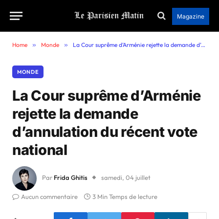
Magazine
Home
»
Monde
»
La Cour suprême d’Arménie rejette la demande d’annulation du récent vote national
MONDE
La Cour suprême d’Arménie
rejette la demande
d’annulation du récent vote
national
Par
Frida Ghitis
samedi, 04 juillet
Aucun commentaire
3 Min Temps de lecture