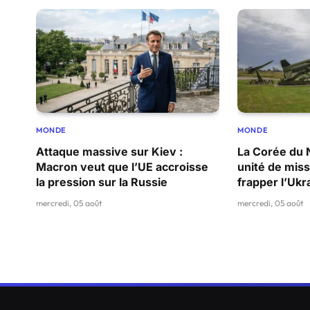
MONDE
MONDE
Attaque massive sur Kiev :
La Corée du 
Macron veut que l’UE accroisse
unité de miss
la pression sur la Russie
frapper l’Ukr
mercredi, 05 août
mercredi, 05 août