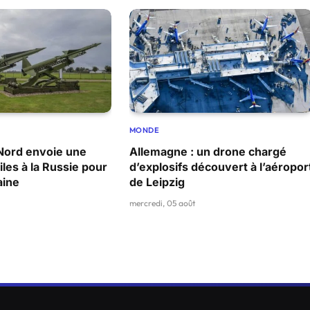
MONDE
Nord envoie une
Allemagne : un drone chargé
iles à la Russie pour
d’explosifs découvert à l’aéropor
aine
de Leipzig
mercredi, 05 août