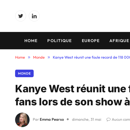
Twitter
LinkedIn
HOME
POLITIQUE
EUROPE
AFRIQUE
Home
»
Monde
»
Kanye West réunit une foule record de 118 000
MONDE
Kanye West réunit une 
fans lors de son show à
Par
Emma Pearso
dimanche, 31 mai
Aucun com