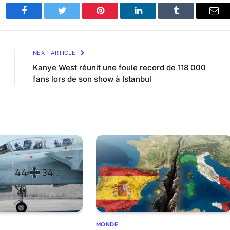
Facebook
Twitter
Pinterest
LinkedIn
Tumblr
Ema
NEXT ARTICLE
Kanye West réunit une foule record de 118 000
fans lors de son show à Istanbul
MONDE