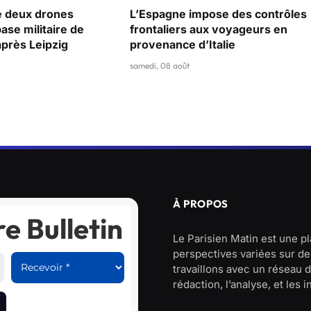
e deux drones
L’Espagne impose des contrôles
base militaire de
frontaliers aux voyageurs en
près Leipzig
provenance d’Italie
samedi, 08 août
À PROPOS
e Bulletin
Le Parisien Matin est une p
perspectives variées sur des
travaillons avec un réseau d
rédaction, l’analyse, et les 