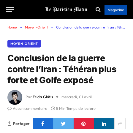
Magazine
Home
»
Moyen-Orient
»
Conclusion de la guerre contre l’Iran : Téhéran plus forte et Golfe exposé
MOYEN-ORIENT
Conclusion de la guerre
contre l’Iran : Téhéran plus
forte et Golfe exposé
Par
Frida Ghitis
mercredi, 01 avril
Aucun commentaire
5 Min Temps de lecture
Partager