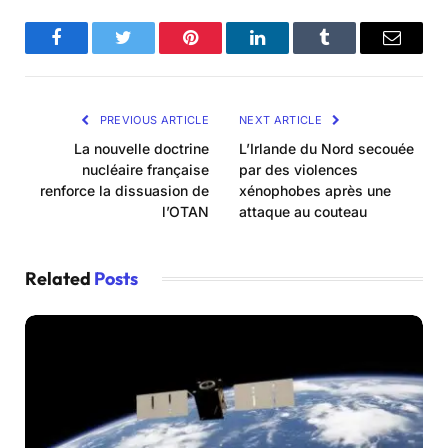
Facebook
Twitter
Pinterest
LinkedIn
Tumblr
Email
PREVIOUS ARTICLE
NEXT ARTICLE
La nouvelle doctrine
L’Irlande du Nord secouée
nucléaire française
par des violences
renforce la dissuasion de
xénophobes après une
l’OTAN
attaque au couteau
Related
Posts