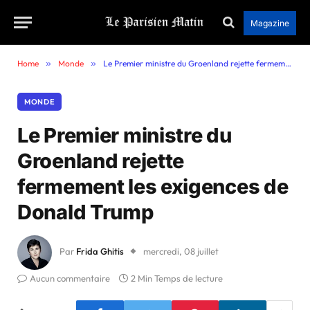
Magazine
Home
»
Monde
»
Le Premier ministre du Groenland rejette fermement les exigences de Donald Trump
MONDE
Le Premier ministre du
Groenland rejette
fermement les exigences de
Donald Trump
Par
Frida Ghitis
mercredi, 08 juillet
Aucun commentaire
2 Min Temps de lecture