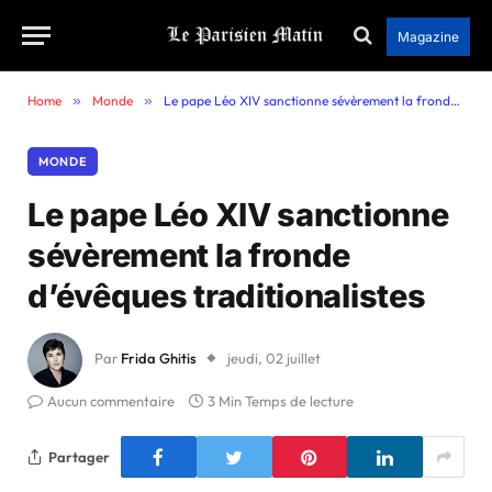
Magazine
Home
»
Monde
»
Le pape Léo XIV sanctionne sévèrement la fronde d’évêques traditionalistes
MONDE
Le pape Léo XIV sanctionne
sévèrement la fronde
d’évêques traditionalistes
Par
Frida Ghitis
jeudi, 02 juillet
Aucun commentaire
3 Min Temps de lecture
Partager