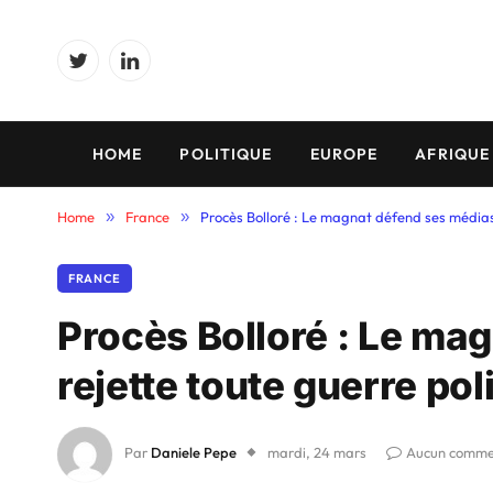
Twitter
LinkedIn
HOME
POLITIQUE
EUROPE
AFRIQUE
Home
»
France
»
Procès Bolloré : Le magnat défend ses médias 
FRANCE
Procès Bolloré : Le ma
rejette toute guerre pol
Par
Daniele Pepe
mardi, 24 mars
Aucun comme