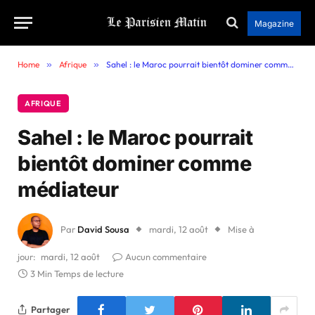
Magazine
Home
»
Afrique
»
Sahel : le Maroc pourrait bientôt dominer comme médiateur
AFRIQUE
Sahel : le Maroc pourrait
bientôt dominer comme
médiateur
Par
David Sousa
mardi, 12 août
Mise à
jour:
mardi, 12 août
Aucun commentaire
3 Min Temps de lecture
Partager