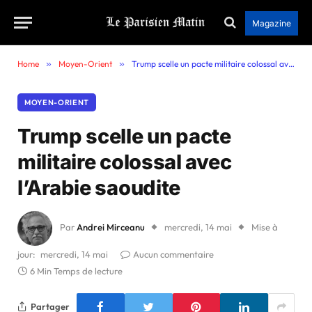
Magazine
Home
»
Moyen-Orient
»
Trump scelle un pacte militaire colossal avec l’Arabie saoudite
MOYEN-ORIENT
Trump scelle un pacte
militaire colossal avec
l’Arabie saoudite
Par
Andrei Mirceanu
mercredi, 14 mai
Mise à
jour:
mercredi, 14 mai
Aucun commentaire
6 Min Temps de lecture
Partager