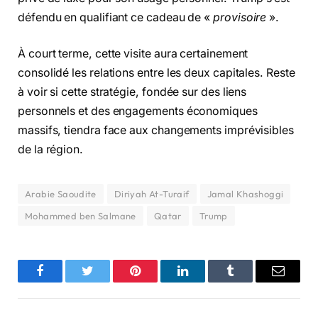
défendu en qualifiant ce cadeau de «
provisoire
».
À court terme, cette visite aura certainement
consolidé les relations entre les deux capitales. Reste
à voir si cette stratégie, fondée sur des liens
personnels et des engagements économiques
massifs, tiendra face aux changements imprévisibles
de la région.
Arabie Saoudite
Diriyah At-Turaif
Jamal Khashoggi
Mohammed ben Salmane
Qatar
Trump
Facebook
Twitter
Pinterest
LinkedIn
Tumblr
Email