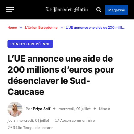
Magazine
Home
»
L'Union Européenne
»
L’UE annonce une aide de 200 millions d’euros pour désenclaver le Sud-Caucase
L'UNION EUROPÉENNE
L’UE annonce une aide de
200 millions d’euros pour
désenclaver le Sud-
Caucase
Par
Priya Saif
mercredi, 01 juillet
Mise à
jour:
mercredi, 01 juillet
Aucun commentaire
3 Min Temps de lecture