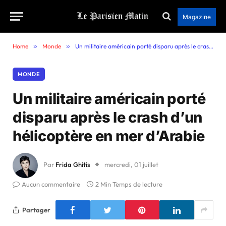
Magazine
Home
»
Monde
»
Un militaire américain porté disparu après le crash d’un hélicoptère en mer d’Arabie
MONDE
Un militaire américain porté
disparu après le crash d’un
hélicoptère en mer d’Arabie
Par
Frida Ghitis
mercredi, 01 juillet
Aucun commentaire
2 Min Temps de lecture
Partager