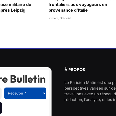
base militaire de
frontaliers aux voyageurs en
près Leipzig
provenance d’Italie
samedi, 08 août
À PROPOS
e Bulletin
Le Parisien Matin est une p
perspectives variées sur des
travaillons avec un réseau d
rédaction, l’analyse, et les 