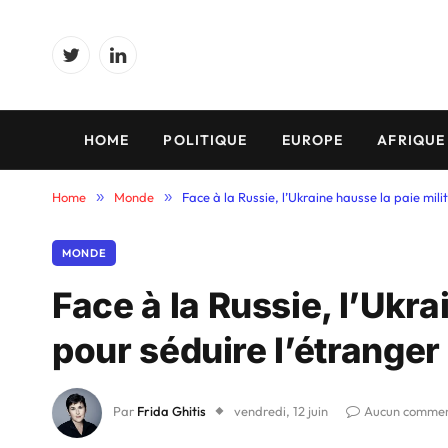
Twitter
LinkedIn
HOME
POLITIQUE
EUROPE
AFRIQUE
Home
»
Monde
»
Face à la Russie, l’Ukraine hausse la paie mili
MONDE
Face à la Russie, l’Ukra
pour séduire l’étranger
Par
Frida Ghitis
vendredi, 12 juin
Aucun commen