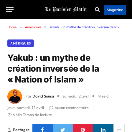
Magazine
Home
»
Amériques
»
Yakub : un mythe de création inversée de la « Nation of Islam »
AMÉRIQUES
Yakub : un mythe de
création inversée de la
« Nation of Islam »
Par
David Sousa
samedi, 12 avril
Mise à
jour:
samedi, 12 avril
Aucun commentaire
6 Min Temps de lecture
Partager