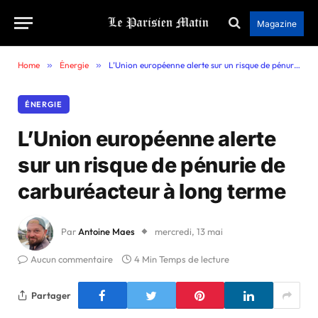
Magazine
Home
»
Énergie
»
L’Union européenne alerte sur un risque de pénurie de carburéacteur à long terme
ÉNERGIE
L’Union européenne alerte
sur un risque de pénurie de
carburéacteur à long terme
Par
Antoine Maes
mercredi, 13 mai
Aucun commentaire
4 Min Temps de lecture
Partager