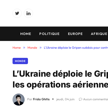
Twitter
LinkedIn
HOME
POLITIQUE
EUROPE
AFRIQUE
Home
»
Monde
»
L’Ukraine déploie le Gripen suédois pour cont
MONDE
L’Ukraine déploie le Gr
les opérations aérienn
Par
Frida Ghitis
jeudi, 04 juin
Aucun commentai