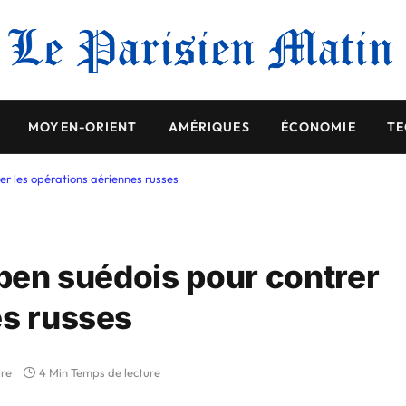
MOYEN-ORIENT
AMÉRIQUES
ÉCONOMIE
TE
rer les opérations aériennes russes
ipen suédois pour contrer
es russes
re
4 Min Temps de lecture